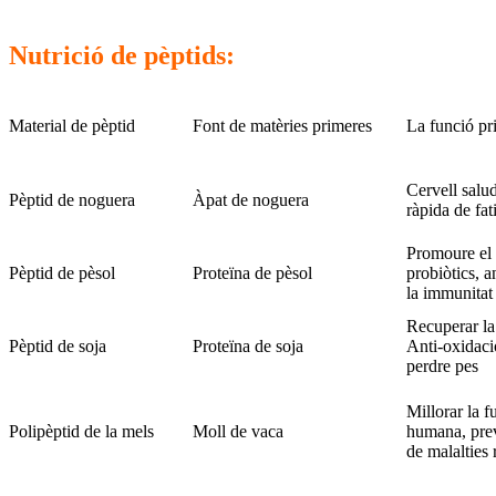
Nutrició de pèptids:
Material de pèptid
Font de matèries primeres
La funció pr
Cervell salu
Pèptid de noguera
Àpat de noguera
ràpida de fat
Promoure el
Pèptid de pèsol
Proteïna de pèsol
probiòtics, a
la immunitat
Recuperar la 
Pèptid de soja
Proteïna de soja
Anti-oxidaci
perdre pes
Millorar la 
Polipèptid de la mels
Moll de vaca
humana, preve
de malalties 