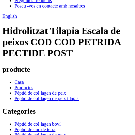
Preguntes freqüents
Poseu -vos en contacte amb nosaltres
English
Hidrolitzat Tilapia Escala de
peixos COD COD PETRIDA
PECTIDE POST
producte
Casa
Productes
Pèptid de col·lagen de peix
Pèptid de col·lagen de peix tilapia
Categories
Pèptid de col·lagen boví
Pèptid de cuc de terra
Pèptid de col·lagen de peix