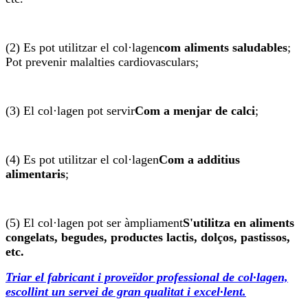
(2) Es pot utilitzar el col·lagen
com aliments saludables
;
Pot prevenir malalties cardiovasculars;
(3) El col·lagen pot servir
Com a menjar de calci
;
(4) Es pot utilitzar el col·lagen
Com a additius
alimentaris
;
(5) El col·lagen pot ser àmpliament
S'utilitza en aliments
congelats, begudes, productes lactis, dolços, pastissos,
etc.
Triar el fabricant i proveïdor professional de col·lagen,
escollint un servei de gran qualitat i excel·lent.