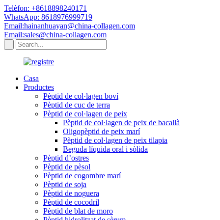
Telèfon: +8618898240171
WhatsApp: 8618976999719
Email:hainanhuayan@china-collagen.com
Email:sales@china-collagen.com
Casa
Productes
Pèptid de col·lagen boví
Pèptid de cuc de terra
Pèptid de col·lagen de peix
Pèptid de col·lagen de peix de bacallà
Oligopèptid de peix marí
Pèptid de col·lagen de peix tilapia
Beguda líquida oral i sòlida
Pèptid d’ostres
Pèptid de pèsol
Pèptid de cogombre marí
Pèptid de soja
Pèptid de noguera
Pèptid de cocodril
Pèptid de blat de moro
Pèptid hidrolitzat de sèrum