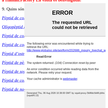
a Hainan.Factory La visita és benvinguda!
9. Quins són els vostres productes principals?
Pèptid de col·lagen de peix
Oligopèptid de peix marí
Pèptid de col·lagen hidrolitzat
Pèptid de cogombre marí
Pèptid d’ostres
Pèptid de pèsol
Pèptid de soja
Pèptid de col·lagen boví
Pèptid de noguera