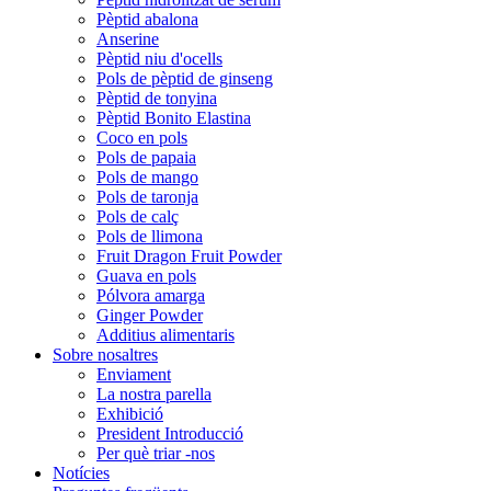
Pèptid abalona
Anserine
Pèptid niu d'ocells
Pols de pèptid de ginseng
Pèptid de tonyina
Pèptid Bonito Elastina
Coco en pols
Pols de papaia
Pols de mango
Pols de taronja
Pols de calç
Pols de llimona
Fruit Dragon Fruit Powder
Guava en pols
Pólvora amarga
Ginger Powder
Additius alimentaris
Sobre nosaltres
Enviament
La nostra parella
Exhibició
President Introducció
Per què triar -nos
Notícies