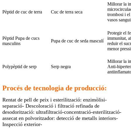
Millorar la i
microcirculac
Pèptid de cuc de terra
Cuc de terra seca
trombosi i el
vasos sangui
Protegir el fe
Pèptid Pupa de cucs
immunitat, a
Pupa de cuc de seda masculí
masculins
reduir el suc
menor pressió
Millorar la i
Polypèptid de serp
Serp negra
Anti-hiperte
antiinflamato
Procés de tecnologia de producció:
Rentat de pell de peix i esterilització: enzimòlisi-
separació- Descoloració i filtració refinada de
desodorització: ultrafiltració-concentració-esterilització-
assecat en polvoritzador: detecció de metalls interiors-
Inspecció exterior-