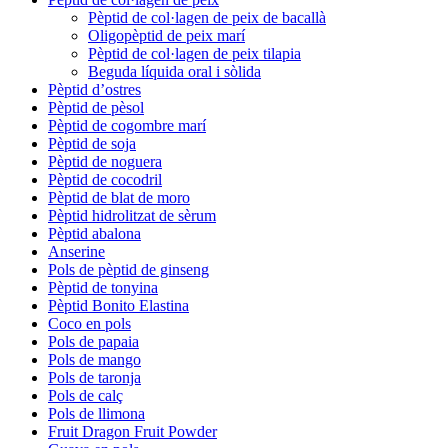
Pèptid de col·lagen de peix de bacallà
Oligopèptid de peix marí
Pèptid de col·lagen de peix tilapia
Beguda líquida oral i sòlida
Pèptid d’ostres
Pèptid de pèsol
Pèptid de cogombre marí
Pèptid de soja
Pèptid de noguera
Pèptid de cocodril
Pèptid de blat de moro
Pèptid hidrolitzat de sèrum
Pèptid abalona
Anserine
Pols de pèptid de ginseng
Pèptid de tonyina
Pèptid Bonito Elastina
Coco en pols
Pols de papaia
Pols de mango
Pols de taronja
Pols de calç
Pols de llimona
Fruit Dragon Fruit Powder