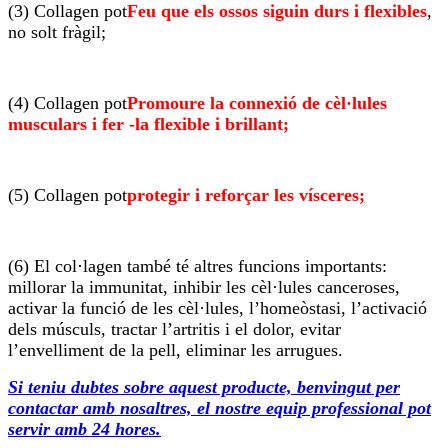
(3) Collagen pot
Feu que els ossos siguin durs i flexibles
,
no solt fràgil;
(4) Collagen pot
Promoure la connexió de cèl·lules
musculars i fer -la flexible i brillant;
(5) Collagen pot
protegir i reforçar les vísceres;
(6) El col·lagen també té altres funcions importants:
millorar la immunitat, inhibir les cèl·lules canceroses,
activar la funció de les cèl·lules, l’homeòstasi, l’activació
dels músculs, tractar l’artritis i el dolor, evitar
l’envelliment de la pell, eliminar les arrugues.
Si teniu dubtes sobre aquest producte, benvingut per
contactar amb nosaltres, el nostre equip professional pot
servir amb 24 hores.