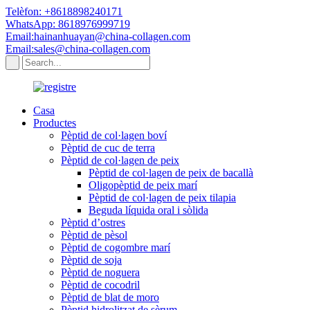
Telèfon: +8618898240171
WhatsApp: 8618976999719
Email:hainanhuayan@china-collagen.com
Email:sales@china-collagen.com
Casa
Productes
Pèptid de col·lagen boví
Pèptid de cuc de terra
Pèptid de col·lagen de peix
Pèptid de col·lagen de peix de bacallà
Oligopèptid de peix marí
Pèptid de col·lagen de peix tilapia
Beguda líquida oral i sòlida
Pèptid d’ostres
Pèptid de pèsol
Pèptid de cogombre marí
Pèptid de soja
Pèptid de noguera
Pèptid de cocodril
Pèptid de blat de moro
Pèptid hidrolitzat de sèrum