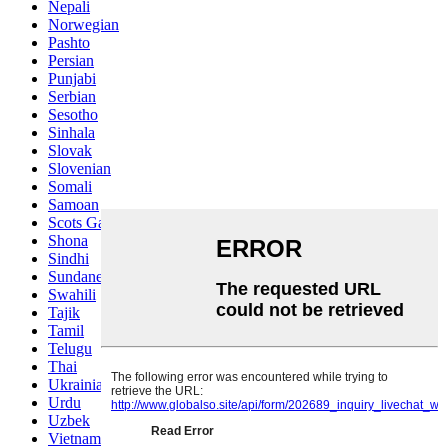
Nepali
Norwegian
Pashto
Persian
Punjabi
Serbian
Sesotho
Sinhala
Slovak
Slovenian
Somali
Samoan
Scots Gaelic
Shona
Sindhi
Sundanese
Swahili
Tajik
Tamil
Telugu
Thai
Ukrainian
Urdu
Uzbek
Vietnamese