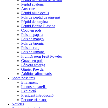
Pèptid abalona
Anserine
Pèptid niu d'ocells
Pols de pèptid de ginseng
Pèptid de tonyina
Pèptid Bonito Elastina
Coco en pols
Pols de papaia
Pols de mango
Pols de taronja
Pols de calç
Pols de llimona
Fruit Dragon Fruit Powder
Guava en pols
Pólvora amarga
Ginger Powder
Additius alimentaris
Sobre nosaltres
Enviament
La nostra parella
Exhibició
President Introducció
Per què triar -nos
Notícies