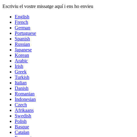
Escriviu el vostre missatge aquí i ens ho envieu
English
French
German
Portuguese
Spanish
Russian
Japanese
Korean
Arabic
Irish
Greek
Turkish
Italian
Danish
Romanian
Indonesian
Czech
Afrikaans
Swedish
Polish
Basque
Catalan