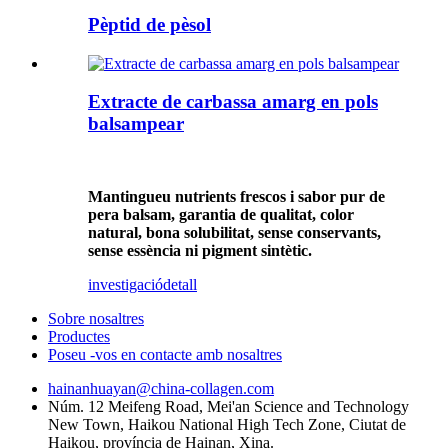
Pèptid de pèsol
Extracte de carbassa amarg en pols
balsampear
Mantingueu nutrients frescos i sabor pur de
pera balsam, garantia de qualitat, color
natural, bona solubilitat, sense conservants,
sense essència ni pigment sintètic.
investigació
detall
Sobre nosaltres
Productes
Poseu -vos en contacte amb nosaltres
hainanhuayan@china-collagen.com
Núm. 12 Meifeng Road, Mei'an Science and Technology
New Town, Haikou National High Tech Zone, Ciutat de
Haikou, província de Hainan, Xina.