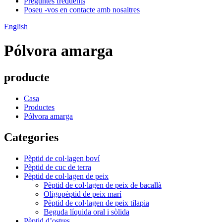
Preguntes freqüents
Poseu -vos en contacte amb nosaltres
English
Pólvora amarga
producte
Casa
Productes
Pólvora amarga
Categories
Pèptid de col·lagen boví
Pèptid de cuc de terra
Pèptid de col·lagen de peix
Pèptid de col·lagen de peix de bacallà
Oligopèptid de peix marí
Pèptid de col·lagen de peix tilapia
Beguda líquida oral i sòlida
Pèptid d’ostres