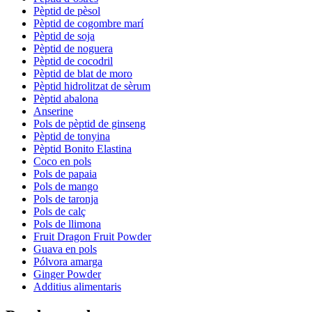
Pèptid de pèsol
Pèptid de cogombre marí
Pèptid de soja
Pèptid de noguera
Pèptid de cocodril
Pèptid de blat de moro
Pèptid hidrolitzat de sèrum
Pèptid abalona
Anserine
Pols de pèptid de ginseng
Pèptid de tonyina
Pèptid Bonito Elastina
Coco en pols
Pols de papaia
Pols de mango
Pols de taronja
Pols de calç
Pols de llimona
Fruit Dragon Fruit Powder
Guava en pols
Pólvora amarga
Ginger Powder
Additius alimentaris