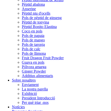
Pèptid abalona
Anserine
Pèptid niu d'ocells
Pols de pèptid de ginseng
Pèptid de tonyina
Pèptid Bonito Elastina
Coco en pols
Pols de papaia
Pols de mango
Pols de taronja
Pols de calç
Pols de llimona
Fruit Dragon Fruit Powder
Guava en pols
Pólvora amarga
Ginger Powder
Additius alimentaris
Sobre nosaltres
Enviament
La nostra parella
Exhibició
President Introducció
Per què triar -nos
Notícies