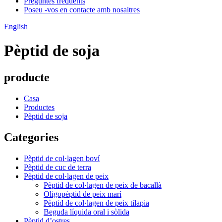
Preguntes freqüents
Poseu -vos en contacte amb nosaltres
English
Pèptid de soja
producte
Casa
Productes
Pèptid de soja
Categories
Pèptid de col·lagen boví
Pèptid de cuc de terra
Pèptid de col·lagen de peix
Pèptid de col·lagen de peix de bacallà
Oligopèptid de peix marí
Pèptid de col·lagen de peix tilapia
Beguda líquida oral i sòlida
Pèptid d’ostres