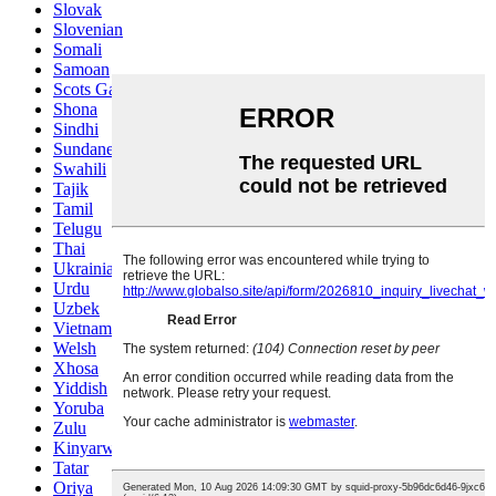
Slovak
Slovenian
Somali
Samoan
Scots Gaelic
Shona
Sindhi
Sundanese
Swahili
Tajik
Tamil
Telugu
Thai
Ukrainian
Urdu
Uzbek
Vietnamese
Welsh
Xhosa
Yiddish
Yoruba
Zulu
Kinyarwanda
Tatar
Oriya