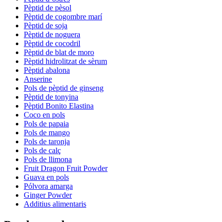
Pèptid de pèsol
Pèptid de cogombre marí
Pèptid de soja
Pèptid de noguera
Pèptid de cocodril
Pèptid de blat de moro
Pèptid hidrolitzat de sèrum
Pèptid abalona
Anserine
Pols de pèptid de ginseng
Pèptid de tonyina
Pèptid Bonito Elastina
Coco en pols
Pols de papaia
Pols de mango
Pols de taronja
Pols de calç
Pols de llimona
Fruit Dragon Fruit Powder
Guava en pols
Pólvora amarga
Ginger Powder
Additius alimentaris