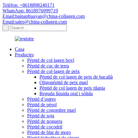
Telèfon: +8618898240171
WhatsApp: 8618976999719
Email:hainanhuayan@china-collagen.com
Email:sales@china-collagen.com
Casa
Productes
Pèptid de col·lagen boví
Pèptid de cuc de terra
Pèptid de col·lagen de peix
Pèptid de col·lagen de peix de bacallà
Oligopèptid de peix marí
Pèptid de col·lagen de peix tilapia
Beguda líquida oral i sòlida
Pèptid d’ostres
Pèptid de pèsol
Pèptid de cogombre marí
Pèptid de soja
Pèptid de noguera
Pèptid de cocodril
Pèptid de blat de moro
Pèptid hidrolitzat de sèrum