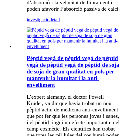
d’absorció i la velocitat de lliurament i
poden afavorir l’absorció passiva de calci.
investigació
detall
Pèptid vegà de pèptid vegà de pèptid
vegà de pèptid vegà de pèptid de soja
de soja de gran qualitat en pols per
mantenir la humitat i la anti-
envelliment
L’expert alemany, el doctor Powell
Kruder, va dir que havia trobat un nou
pèptid actiu de medicina anti-envelliment
que pot fer que les persones joves i sanes,
i el pèptid tingui un efecte important en el
camp cosmètic. Els científics han trobat
que totes les cèl·lules del cos humà poden