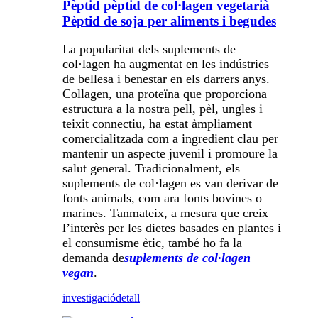
Pèptid pèptid de col·lagen vegetarià
Pèptid de soja per aliments i begudes
La popularitat dels suplements de
col·lagen ha augmentat en les indústries
de bellesa i benestar en els darrers anys.
Collagen, una proteïna que proporciona
estructura a la nostra pell, pèl, ungles i
teixit connectiu, ha estat àmpliament
comercialitzada com a ingredient clau per
mantenir un aspecte juvenil i promoure la
salut general. Tradicionalment, els
suplements de col·lagen es van derivar de
fonts animals, com ara fonts bovines o
marines. Tanmateix, a mesura que creix
l’interès per les dietes basades en plantes i
el consumisme ètic, també ho fa la
demanda de
suplements de col·lagen
vegan
.
investigació
detall