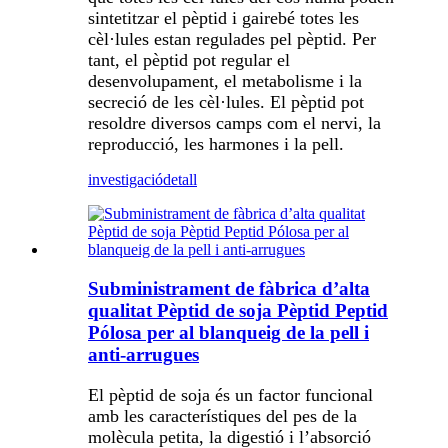
sintetitzar el pèptid i gairebé totes les
cèl·lules estan regulades pel pèptid. Per
tant, el pèptid pot regular el
desenvolupament, el metabolisme i la
secreció de les cèl·lules. El pèptid pot
resoldre diversos camps com el nervi, la
reproducció, les harmones i la pell.
investigació
detall
Subministrament de fàbrica d’alta
qualitat Pèptid de soja Pèptid Peptid
Pólosa per al blanqueig de la pell i
anti-arrugues
El pèptid de soja és un factor funcional
amb les característiques del pes de la
molècula petita, la digestió i l’absorció