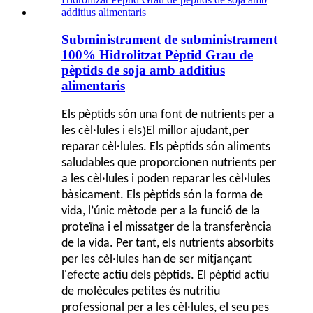
Subministrament de subministrament
100% Hidrolitzat Pèptid Grau de
pèptids de soja amb additius
alimentaris
Els pèptids són una font de nutrients per a
)
,
les cèl·lules i els
El millor ajudant
per
reparar cèl·lules. Els pèptids són aliments
saludables que proporcionen nutrients per
a les cèl·lules i poden reparar les cèl·lules
bàsicament. Els pèptids són la forma de
vida, l’únic mètode per a la funció de la
proteïna i el missatger de la transferència
de la vida. Per tant, els nutrients absorbits
per les cèl·lules han de ser mitjançant
l'efecte actiu dels pèptids. El pèptid actiu
de molècules petites és nutritiu
professional per a les cèl·lules, el seu pes