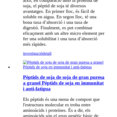
això, en comparació amb la proteïna de
soja, el pèptid de soja té diversos
avantatges. En primer lloc, és fàcil de
soluble en aigua. En segon lloc, té una
bona taxa d’absorció i una taxa de
digestió. Finalment, es pot combinar
eficaçment amb un altre micro element per
fer una solubilitat i una taxa d’absorció
més ràpides.
investigació
detall
Pèptids de soja de soja de gran puresa
a granel Pèptids de soja en immunitat
i anti-fatigua
Els pèptids és una mena de compost que
l'estructura molecular es troba entre
aminoàcids i proteïnes. És a dir, els
aminoàcids són el grup genètic bàsic de