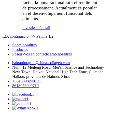
fàcils, la bona racionalitat i el rendiment
de processament. Actualment és popular
en el desenvolupament funcional dels
aliments.
investigació
detall
1
2
A continuació>
>>
Pàgina 1/2
Sobre nosaltres
Productes
Poseu -vos en contacte amb nosaltres
hainanhuayan@china-collagen.com
Núm. 12 Meifeng Road, Mei'an Science and Technology
New Town, Haikou National High Tech Zone, Ciutat de
Haikou, província de Hainan, Xina.
+8618898240171
8618976999719