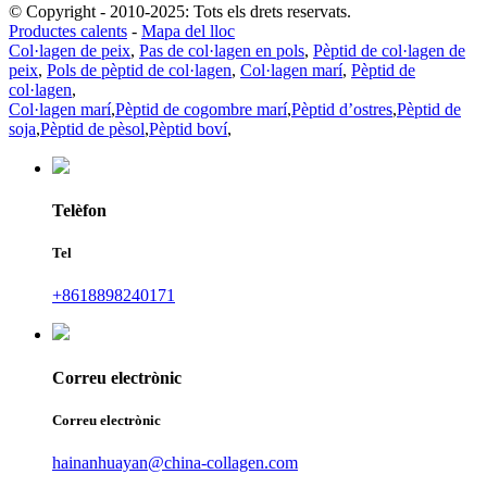
© Copyright - 2010-2025: Tots els drets reservats.
Productes calents
-
Mapa del lloc
Col·lagen de peix
,
Pas de col·lagen en pols
,
Pèptid de col·lagen de
peix
,
Pols de pèptid de col·lagen
,
Col·lagen marí
,
Pèptid de
col·lagen
,
Col·lagen marí
,
Pèptid de cogombre marí
,
Pèptid d’ostres
,
Pèptid de
soja
,
Pèptid de pèsol
,
Pèptid boví
,
Telèfon
Tel
+8618898240171
Correu electrònic
Correu electrònic
hainanhuayan@china-collagen.com