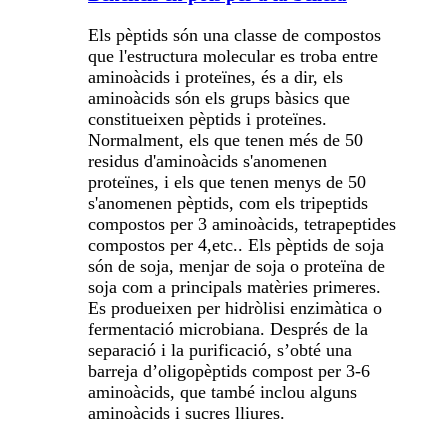
Els pèptids són una classe de compostos
que l'estructura molecular es troba entre
aminoàcids i proteïnes, és a dir, els
aminoàcids són els grups bàsics que
constitueixen pèptids i proteïnes.
Normalment, els que tenen més de 50
residus d'aminoàcids s'anomenen
proteïnes, i els que tenen menys de 50
s'anomenen pèptids, com els tripeptids
compostos per 3 aminoàcids, tetrapeptides
compostos per 4,
etc.
. Els pèptids de soja
són de soja, menjar de soja o proteïna de
soja com a principals matèries primeres.
Es produeixen per hidròlisi enzimàtica o
fermentació microbiana. Després de la
separació i la purificació, s’obté una
barreja d’oligopèptids compost per 3-6
aminoàcids, que també inclou alguns
aminoàcids i sucres lliures
.