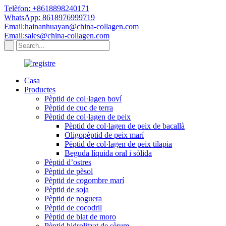
Telèfon: +8618898240171
WhatsApp: 8618976999719
Email:hainanhuayan@china-collagen.com
Email:sales@china-collagen.com
Casa
Productes
Pèptid de col·lagen boví
Pèptid de cuc de terra
Pèptid de col·lagen de peix
Pèptid de col·lagen de peix de bacallà
Oligopèptid de peix marí
Pèptid de col·lagen de peix tilapia
Beguda líquida oral i sòlida
Pèptid d’ostres
Pèptid de pèsol
Pèptid de cogombre marí
Pèptid de soja
Pèptid de noguera
Pèptid de cocodril
Pèptid de blat de moro
Pèptid hidrolitzat de sèrum