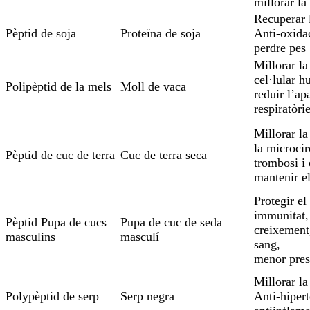
millorar l
Recuperar l
Pèptid de soja
Proteïna de soja
Anti-oxidac
perdre pes
Millorar l
cel·lular h
Polipèptid de la mels
Moll de vaca
reduir l’ap
respiratòri
Millorar la
la microcir
Pèptid de cuc de terra
Cuc de terra seca
trombosi i 
mantenir e
Protegir el
immunitat, 
Pèptid Pupa de cucs
Pupa de cuc de seda
creixement,
masculins
masculí
sang,
menor press
Millorar la
Polypèptid de serp
Serp negra
Anti-hipert