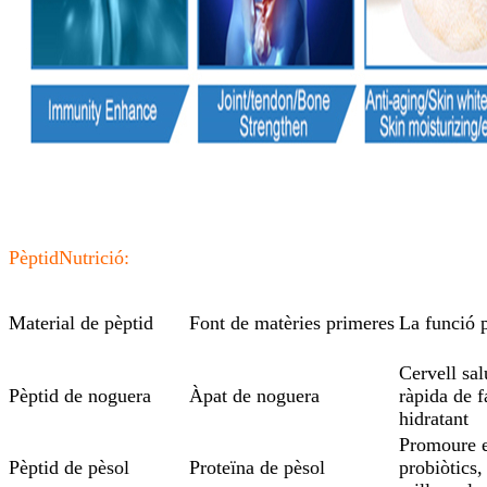
Pèptid
Nutrició:
Material de pèptid
Font de matèries primeres
La funció p
Cervell sal
Pèptid de noguera
Àpat de noguera
ràpida de f
hidratant
Promoure e
Pèptid de pèsol
Proteïna de pèsol
probiòtics,