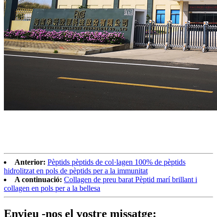
Anterior:
Pèptids pèptids de col·lagen 100% de pèptids
hidrolitzat en pols de pèptids per a la immunitat
A continuació:
Collagen de preu barat Pèptid marí brillant i
collagen en pols per a la bellesa
Envieu -nos el vostre missatge: