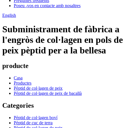
Preguntes freqüents
Poseu -vos en contacte amb nosaltres
English
Subministrament de fàbrica a
l'engròs de col·lagen en pols de
peix pèptid per a la bellesa
producte
Casa
Productes
Pèptid de col·lagen de peix
Pèptid de col·lagen de peix de bacallà
Categories
Pèptid de col·lagen boví
Pèptid de cuc de terra
Pèptid de col·lagen de peix