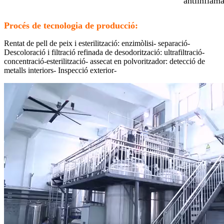
antiinflama
Procés de tecnologia de producció:
Rentat de pell de peix i esterilització: enzimòlisi- separació-
Descoloració i filtració refinada de desodorització: ultrafiltració-
concentració-esterilització- assecat en polvoritzador: detecció de
metalls interiors- Inspecció exterior-