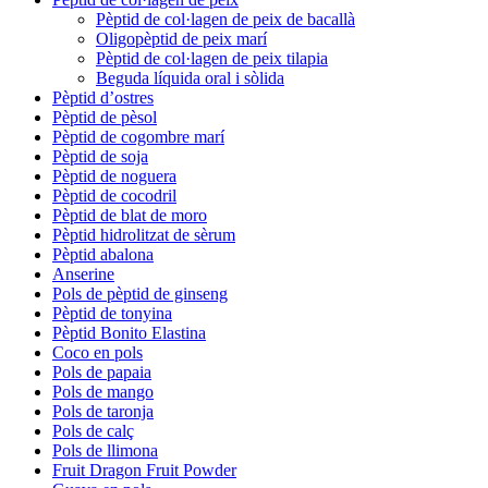
Pèptid de col·lagen de peix de bacallà
Oligopèptid de peix marí
Pèptid de col·lagen de peix tilapia
Beguda líquida oral i sòlida
Pèptid d’ostres
Pèptid de pèsol
Pèptid de cogombre marí
Pèptid de soja
Pèptid de noguera
Pèptid de cocodril
Pèptid de blat de moro
Pèptid hidrolitzat de sèrum
Pèptid abalona
Anserine
Pols de pèptid de ginseng
Pèptid de tonyina
Pèptid Bonito Elastina
Coco en pols
Pols de papaia
Pols de mango
Pols de taronja
Pols de calç
Pols de llimona
Fruit Dragon Fruit Powder