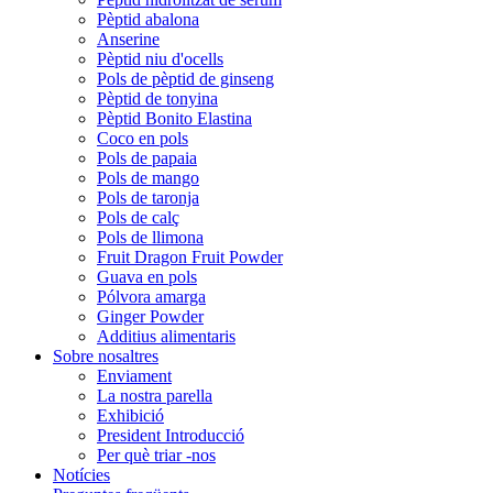
Pèptid abalona
Anserine
Pèptid niu d'ocells
Pols de pèptid de ginseng
Pèptid de tonyina
Pèptid Bonito Elastina
Coco en pols
Pols de papaia
Pols de mango
Pols de taronja
Pols de calç
Pols de llimona
Fruit Dragon Fruit Powder
Guava en pols
Pólvora amarga
Ginger Powder
Additius alimentaris
Sobre nosaltres
Enviament
La nostra parella
Exhibició
President Introducció
Per què triar -nos
Notícies