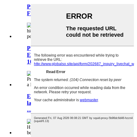
Proveïdor de peixos de collagen Xina
Fish Collagen Colla ...
PEIXA DE PEIXEMENT
ENZITMÀTICA HIDROLYZAT
100% PEL PEL ...
El proveïdor de peixos de col·lagen de
la Xina Fish Collag de peixos marins
...