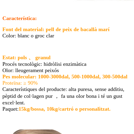
Característica:
Font del material: pell de peix de bacallà marí
Color: blanc o groc clar
Estat: pols 、 granul
Procés tecnològic: hidròlisi enzimàtica
Olor: lleugerament peixós
Pes molecular: 1000-3000dal, 500-1000dal, 300-500dal
Proteïna: ≥ 90%
Característiques del producte: alta puresa, sense additiu,
pèptid de col·lagen pur ， fa una olor bona i té un gust
excel·lent.
Paquet:
15kg/bossa, 10kg/cartró o personalitzat.