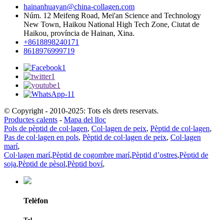
hainanhuayan@china-collagen.com
Núm. 12 Meifeng Road, Mei'an Science and Technology
New Town, Haikou National High Tech Zone, Ciutat de
Haikou, província de Hainan, Xina.
+8618898240171
8618976999719
© Copyright - 2010-2025: Tots els drets reservats.
Productes calents
-
Mapa del lloc
Pols de pèptid de col·lagen
,
Col·lagen de peix
,
Pèptid de col·lagen
,
Pas de col·lagen en pols
,
Pèptid de col·lagen de peix
,
Col·lagen
marí
,
Col·lagen marí
,
Pèptid de cogombre marí
,
Pèptid d’ostres
,
Pèptid de
soja
,
Pèptid de pèsol
,
Pèptid boví
,
Telèfon
Tel