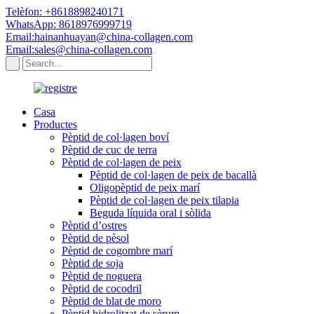
Telèfon: +8618898240171
WhatsApp: 8618976999719
Email:hainanhuayan@china-collagen.com
Email:sales@china-collagen.com
Casa
Productes
Pèptid de col·lagen boví
Pèptid de cuc de terra
Pèptid de col·lagen de peix
Pèptid de col·lagen de peix de bacallà
Oligopèptid de peix marí
Pèptid de col·lagen de peix tilapia
Beguda líquida oral i sòlida
Pèptid d’ostres
Pèptid de pèsol
Pèptid de cogombre marí
Pèptid de soja
Pèptid de noguera
Pèptid de cocodril
Pèptid de blat de moro
Pèptid hidrolitzat de sèrum