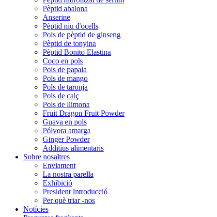
Pèptid abalona
Anserine
Pèptid niu d'ocells
Pols de pèptid de ginseng
Pèptid de tonyina
Pèptid Bonito Elastina
Coco en pols
Pols de papaia
Pols de mango
Pols de taronja
Pols de calç
Pols de llimona
Fruit Dragon Fruit Powder
Guava en pols
Pólvora amarga
Ginger Powder
Additius alimentaris
Sobre nosaltres
Enviament
La nostra parella
Exhibició
President Introducció
Per què triar -nos
Notícies