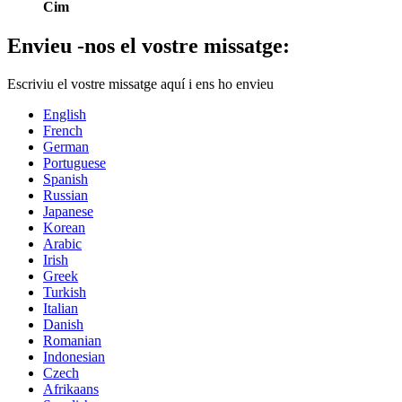
Cim
Envieu -nos el vostre missatge:
Escriviu el vostre missatge aquí i ens ho envieu
English
French
German
Portuguese
Spanish
Russian
Japanese
Korean
Arabic
Irish
Greek
Turkish
Italian
Danish
Romanian
Indonesian
Czech
Afrikaans