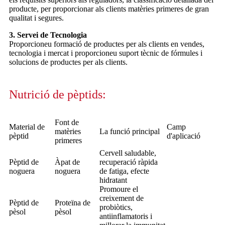
producte, per proporcionar als clients matèries primeres de gran
qualitat i segures.
3. Servei de Tecnologia
Proporcioneu formació de productes per als clients en vendes,
tecnologia i mercat i proporcioneu suport tècnic de fórmules i
solucions de productes per als clients.
Nutrició de pèptids:
Font de
Material de
Camp
matèries
La funció principal
pèptid
d'aplicació
primeres
Cervell saludable,
Pèptid de
Àpat de
recuperació ràpida
noguera
noguera
de fatiga, efecte
hidratant
Promoure el
creixement de
Pèptid de
Proteïna de
probiòtics,
pèsol
pèsol
antiinflamatoris i