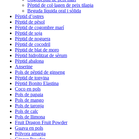
Pèptid de col·lagen de peix tilapia
Beguda líquida oral i sòlida
Pèptid d’ostres
Pèptid de pèsol
Pèptid de cogombre marí
Pèptid de soja
Pèptid de noguera
Pèptid de cocodril
Pèptid de blat de moro
Pèptid hidrolitzat de sèrum
Pèptid abalona
Anserine
Pols de pèptid de ginseng
Pèptid de tonyina
Pèptid Bonito Elastina
Coco en pols
Pols de papaia
Pols de mango
Pols de taronja
Pols de calç
Pols de llimona
Fruit Dragon Fruit Powder
Guava en pols
Pólvora amarga