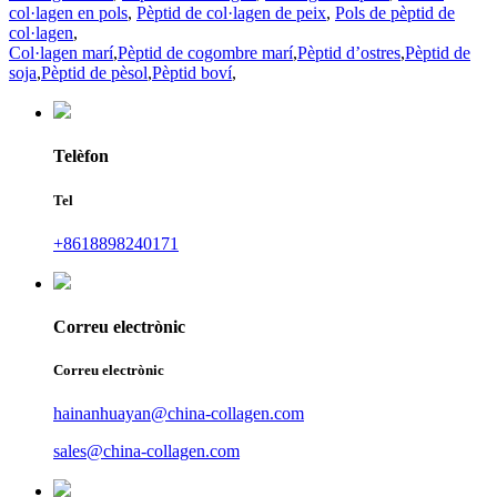
col·lagen en pols
,
Pèptid de col·lagen de peix
,
Pols de pèptid de
col·lagen
,
Col·lagen marí
,
Pèptid de cogombre marí
,
Pèptid d’ostres
,
Pèptid de
soja
,
Pèptid de pèsol
,
Pèptid boví
,
Telèfon
Tel
+8618898240171
Correu electrònic
Correu electrònic
hainanhuayan@china-collagen.com
sales@china-collagen.com