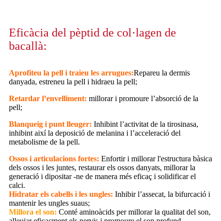
Eficàcia del pèptid de col·lagen de
bacallà:
Aprofiteu la pell i traieu les arrugues:
Repareu la dermis
danyada, estreneu la pell i hidraeu la pell;
Retardar l’envelliment:
millorar i promoure l’absorció de la
pell;
Blanqueig i punt lleuger:
Inhibint l’activitat de la tirosinasa,
inhibint així la deposició de melanina i l’acceleració del
metabolisme de la pell.
Ossos i articulacions fortes:
Enfortir i millorar l'estructura bàsica
dels ossos i les juntes, restaurar els ossos danyats, millorar la
generació i dipositar -ne de manera més eficaç i solidificar el
calci.
Hidratar els cabells i les ungles:
Inhibir l’assecat, la bifurcació i
mantenir les ungles suaus;
Millora el son:
Conté aminoàcids per millorar la qualitat del son,
alleujar eficaçment els nervis i promoure el son profund.