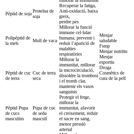
millorar la immunitat
Recuperar la fatiga,
Proteïna de
Anti-oxidació, baixa
Pèptid de soja
soja
greix,
perdre pes
Millorar la funció
immune cel·lular
Menjar
Polipèptid de
humana, prevenir i
Moll de vaca
saludable
la mels
reduir l’aparició de
Fsmp
malalties
Menjar nutritiu
respiratòries
Menjar
Millorar la
esportiu
immunitat, millorar
Droga
la microcirculació,
Pèptid de cuc
Cuc de terra
Cosmètics de
dissoldre la trombosi
de terra
seca
cura de la pell
i el tromb clar,
mantenir els vasos
sanguinis
Protegir el fetge,
millorar la
Pèptid Pupa
Pupa de cuc
immunitat, afavorir
de cucs
de seda
el creixement, reduir
masculins
masculí
el sucre en sang,
menor pressió
arterial