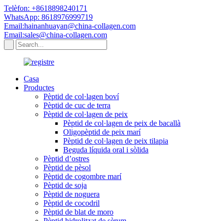
Telèfon: +8618898240171
WhatsApp: 8618976999719
Email:hainanhuayan@china-collagen.com
Email:sales@china-collagen.com
Casa
Productes
Pèptid de col·lagen boví
Pèptid de cuc de terra
Pèptid de col·lagen de peix
Pèptid de col·lagen de peix de bacallà
Oligopèptid de peix marí
Pèptid de col·lagen de peix tilapia
Beguda líquida oral i sòlida
Pèptid d’ostres
Pèptid de pèsol
Pèptid de cogombre marí
Pèptid de soja
Pèptid de noguera
Pèptid de cocodril
Pèptid de blat de moro
Pèptid hidrolitzat de sèrum