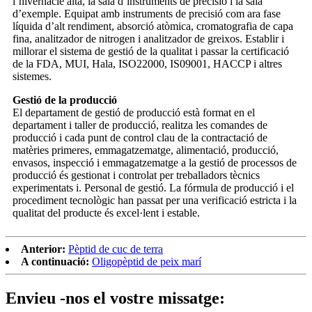
l’hivernacle alta, la sala d’instruments de precisió i la sala
d’exemple. Equipat amb instruments de precisió com ara fase
líquida d’alt rendiment, absorció atòmica, cromatografia de capa
fina, analitzador de nitrogen i analitzador de greixos. Establir i
millorar el sistema de gestió de la qualitat i passar la certificació
de la FDA, MUI, Hala, ISO22000, IS09001, HACCP i altres
sistemes.
Gestió de la producció
El departament de gestió de producció està format en el
departament i taller de producció, realitza les comandes de
producció i cada punt de control clau de la contractació de
matèries primeres, emmagatzematge, alimentació, producció,
envasos, inspecció i emmagatzematge a la gestió de processos de
producció és gestionat i controlat per treballadors tècnics
experimentats i. Personal de gestió. La fórmula de producció i el
procediment tecnològic han passat per una verificació estricta i la
qualitat del producte és excel·lent i estable.
Anterior:
Pèptid de cuc de terra
A continuació:
Oligopèptid de peix marí
Envieu -nos el vostre missatge: