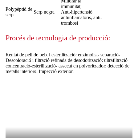
Millorar la
immunitat,
Polypèptid de
Serp negra
Anti-hipertensió,
serp
antiinflamatoris, anti-
trombosi
Procés de tecnologia de producció:
Rentat de pell de peix i esterilització: enzimòlisi- separació-
Descoloració i filtració refinada de desodorització: ultrafiltració-
concentració-esterilització- assecat en polvoritzador: detecció de
metalls interiors- Impecció exterior-