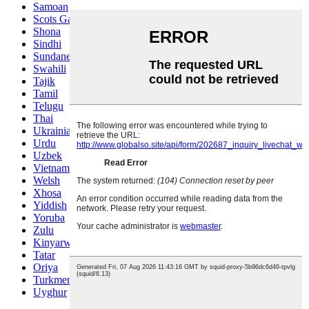
Samoan
Scots Gaelic
Shona
Sindhi
Sundanese
Swahili
Tajik
Tamil
Telugu
Thai
Ukrainian
Urdu
Uzbek
Vietnamese
Welsh
Xhosa
Yiddish
Yoruba
Zulu
Kinyarwanda
Tatar
Oriya
Turkmen
Uyghur