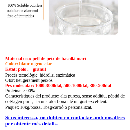
Material cru: pell de peix de bacallà marí
Color: blanc o groc clar
Estat: pols 、 granul
Procés tecnològic: hidròlisi enzimàtica
Olor: lleugerament peixós
Pes molecular: 1000-3000dal, 500-1000dal, 300-500dal
Proteïna: ≥ 90%
Característiques del producte: alta puresa, sense additiu, pèptid de
col·lagen pur ， fa una olor bona i té un gust excel·lent.
Paquet: 10kg/bossa, 1bag/cartró o personalitzat.
Si us interessa, no dubteu en contactar amb nosaltres
per obtenir més detalls.