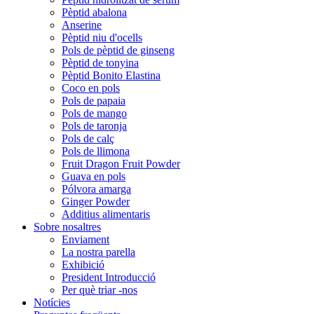
Pèptid abalona
Anserine
Pèptid niu d'ocells
Pols de pèptid de ginseng
Pèptid de tonyina
Pèptid Bonito Elastina
Coco en pols
Pols de papaia
Pols de mango
Pols de taronja
Pols de calç
Pols de llimona
Fruit Dragon Fruit Powder
Guava en pols
Pólvora amarga
Ginger Powder
Additius alimentaris
Sobre nosaltres
Enviament
La nostra parella
Exhibició
President Introducció
Per què triar -nos
Notícies