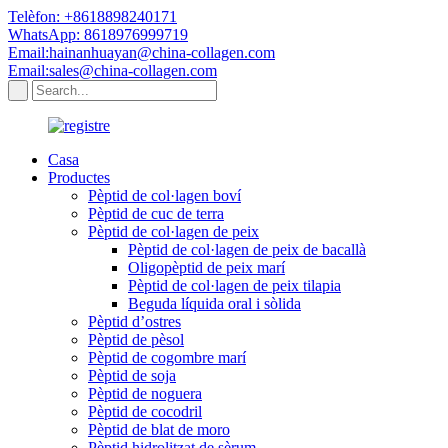
Telèfon: +8618898240171
WhatsApp: 8618976999719
Email:hainanhuayan@china-collagen.com
Email:sales@china-collagen.com
Casa
Productes
Pèptid de col·lagen boví
Pèptid de cuc de terra
Pèptid de col·lagen de peix
Pèptid de col·lagen de peix de bacallà
Oligopèptid de peix marí
Pèptid de col·lagen de peix tilapia
Beguda líquida oral i sòlida
Pèptid d’ostres
Pèptid de pèsol
Pèptid de cogombre marí
Pèptid de soja
Pèptid de noguera
Pèptid de cocodril
Pèptid de blat de moro
Pèptid hidrolitzat de sèrum