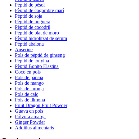
Pèptid de pèsol
Pèptid de cogombre marí
Pèptid de soja
Pèptid de noguera
Pèptid de cocodril
Pèptid de blat de moro
Pèptid hidrolitzat de sèrum
Pèptid abalona
Anserine
Pols de pèptid de ginseng
Pèptid de tonyina
Pèptid Bonito Elastina
Coco en pols
Pols de papaia
Pols de mango
Pols de taronja
Pols de calç
Pols de llimona
Fruit Dragon Fruit Powder
Guava en pols
Pólvora amarga
Ginger Powder
Additius alimentaris