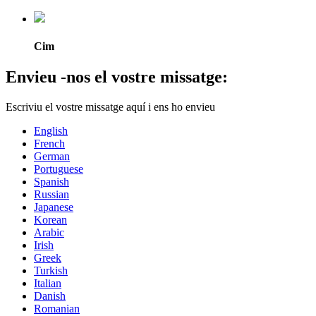
Cim
Envieu -nos el vostre missatge:
Escriviu el vostre missatge aquí i ens ho envieu
English
French
German
Portuguese
Spanish
Russian
Japanese
Korean
Arabic
Irish
Greek
Turkish
Italian
Danish
Romanian