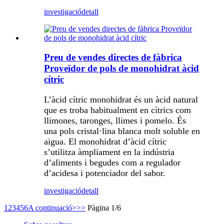
investigació
detall
Preu de vendes directes de fàbrica
Proveïdor de pols de monohidrat àcid
cítric
L’àcid cítric monohidrat és un àcid natural
que es troba habitualment en cítrics com
llimones, taronges, llimes i pomelo. És
una pols cristal·lina blanca molt soluble en
aigua. El monohidrat d’àcid cítric
s’utilitza àmpliament en la indústria
d’aliments i begudes com a regulador
d’acidesa i potenciador del sabor.
investigació
detall
1
2
3
4
5
6
A continuació>
>>
Pàgina 1/6