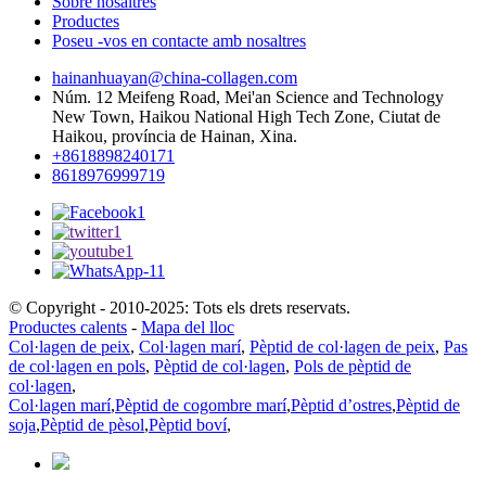
Sobre nosaltres
Productes
Poseu -vos en contacte amb nosaltres
hainanhuayan@china-collagen.com
Núm. 12 Meifeng Road, Mei'an Science and Technology
New Town, Haikou National High Tech Zone, Ciutat de
Haikou, província de Hainan, Xina.
+8618898240171
8618976999719
© Copyright - 2010-2025: Tots els drets reservats.
Productes calents
-
Mapa del lloc
Col·lagen de peix
,
Col·lagen marí
,
Pèptid de col·lagen de peix
,
Pas
de col·lagen en pols
,
Pèptid de col·lagen
,
Pols de pèptid de
col·lagen
,
Col·lagen marí
,
Pèptid de cogombre marí
,
Pèptid d’ostres
,
Pèptid de
soja
,
Pèptid de pèsol
,
Pèptid boví
,