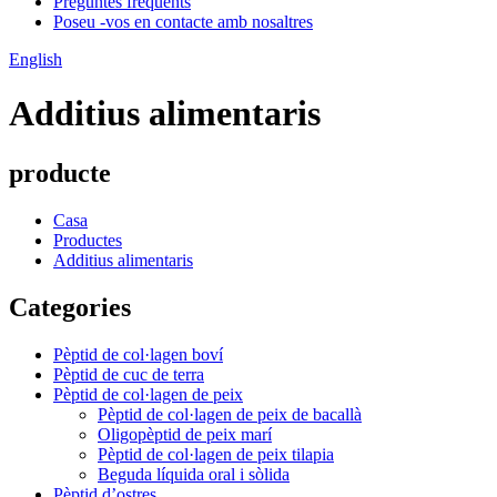
Preguntes freqüents
Poseu -vos en contacte amb nosaltres
English
Additius alimentaris
producte
Casa
Productes
Additius alimentaris
Categories
Pèptid de col·lagen boví
Pèptid de cuc de terra
Pèptid de col·lagen de peix
Pèptid de col·lagen de peix de bacallà
Oligopèptid de peix marí
Pèptid de col·lagen de peix tilapia
Beguda líquida oral i sòlida
Pèptid d’ostres