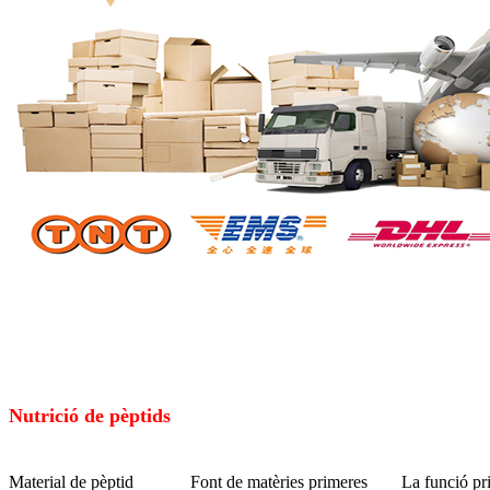
Nutrició de pèptids
Material de pèptid
Font de matèries primeres
La funció pr