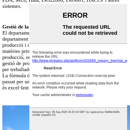
FDA, MUI, Hala, ISO22000, IS09001, HACCP i altres
sistemes.
Gestió de la producció
El departament de gestió de producció està format en el
departament i taller de producció, realitza les comandes de
producció i cada punt de control clau de la contractació de
matèries primeres, emmagatzematge, alimentació,
producció, envasos, inspecció i emmagatzematge a la
gestió de processos de producció és gestionat i controlat
per treballadors tècnics experimentats i. Personal de gestió.
La fórmula de producció i el procediment tecnològic han
passat per una verificació estricta i la qualitat del producte
és excel·lent i estable.