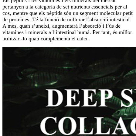
Els pèptids i les vitamines i els minerals del mercat
pertanyen a la categoria de set nutrients essencials per al
cos, mentre que els pèptids són un segment molecular petit
de proteïnes. Té la funció de millorar l’absorció intestinal.
A més, quan s’uneixi, augmentarà l’absorció i l’ús de
vitamines i minerals a l’intestinal humà. Per tant, és millor
utilitzar -lo quan complementa el calci.