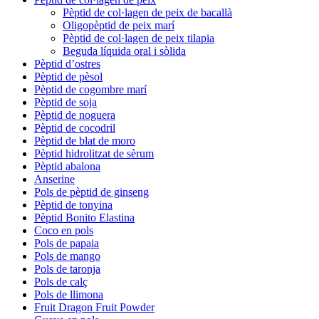
Pèptid de col·lagen de peix de bacallà
Oligopèptid de peix marí
Pèptid de col·lagen de peix tilapia
Beguda líquida oral i sòlida
Pèptid d’ostres
Pèptid de pèsol
Pèptid de cogombre marí
Pèptid de soja
Pèptid de noguera
Pèptid de cocodril
Pèptid de blat de moro
Pèptid hidrolitzat de sèrum
Pèptid abalona
Anserine
Pols de pèptid de ginseng
Pèptid de tonyina
Pèptid Bonito Elastina
Coco en pols
Pols de papaia
Pols de mango
Pols de taronja
Pols de calç
Pols de llimona
Fruit Dragon Fruit Powder