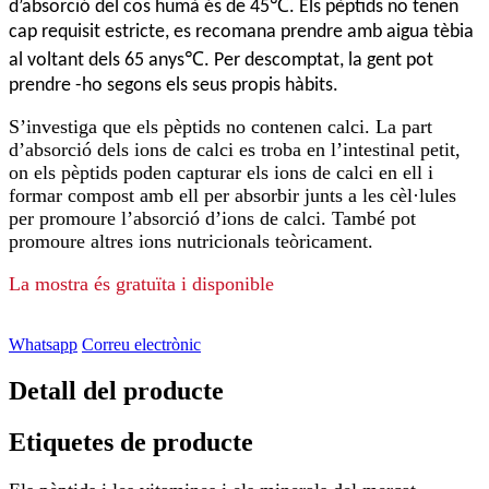
℃
d’absorció del cos humà és de 45
. Els pèptids no tenen
cap requisit estricte, es recomana prendre amb aigua tèbia
℃
al voltant dels 65 anys
. Per descomptat, la gent pot
prendre -ho segons els seus propis hàbits.
S’investiga que els pèptids no contenen calci. La part
d’absorció dels ions de calci es troba en l’intestinal petit,
on els pèptids poden capturar els ions de calci en ell i
formar compost amb ell per absorbir junts a les cèl·lules
per promoure l’absorció d’ions de calci. També pot
promoure altres ions nutricionals teòricament.
La mostra és gratuïta i disponible
Whatsapp
Correu electrònic
Detall del producte
Etiquetes de producte