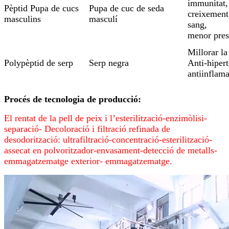
immunitat, 
Pèptid Pupa de cucs
Pupa de cuc de seda
creixement,
masculins
masculí
sang,
menor press
Millorar la
Polypèptid de serp
Serp negra
Anti-hipert
antiinflama
Procés de tecnologia de producció:
El rentat de la pell de peix i l’esterilització-enzimòlisi-
separació- Decoloració i filtració refinada de
desodorització: ultrafiltració-concentració-esterilització-
assecat en polvoritzador-envasament-detecció de metalls-
emmagatzematge exterior- emmagatzematge.