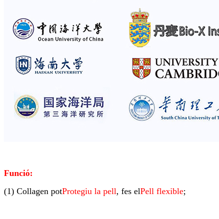
Funció:
(1) Collagen pot
Protegiu la pell
, fes el
Pell flexible
;