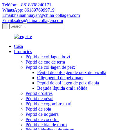
Telèfon: +8618898240171
WhatsApp: 8618976999719
Email:hainanhuayan@china-collagen.com
Email:sales@china-collagen.com
Casa
Productes
Pèptid de col·lagen boví
Pèptid de cuc de terra
Pèptid de col·lagen de peix
Pèptid de col·lagen de peix de bacallà
Oligopèptid de peix marí
Pèptid de col·lagen de peix tilapia
Beguda líquida oral i sòlida
Pèptid d’ostres
Pèptid de pèsol
Pèptid de cogombre marí
Pèptid de soja
Pèptid de noguera
Pèptid de cocodril
Pèptid de blat de moro
Pèptid hidrolitzat de sèrum