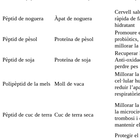
Cervell sal
Pèptid de noguera
Àpat de noguera
ràpida de f
hidratant
Promoure e
Pèptid de pèsol
Proteïna de pèsol
probiòtics,
millorar l
Recuperar l
Pèptid de soja
Proteïna de soja
Anti-oxidac
perdre pes
Millorar l
cel·lular h
Polipèptid de la mels
Moll de vaca
reduir l’ap
respiratòri
Millorar la
la microcir
Pèptid de cuc de terra
Cuc de terra seca
trombosi i 
mantenir e
Protegir el