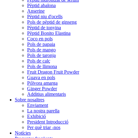
Pèptid abalona
Anserine
Pèptid niu d'ocells
Pols de pèptid de ginseng
Pèptid de tonyina
Pèptid Bonito Elastina
Coco en pols
Pols de papaia
Pols de mango
Pols de taronja
Pols de calç
Pols de llimona
Fruit Dragon Fruit Powder
Guava en pols
Pólvora amarga
Ginger Powder
Additius alimentaris
Sobre nosaltres
Enviament
La nostra parella
Exhibició
President Introducció
Per què triar -nos
Notícies