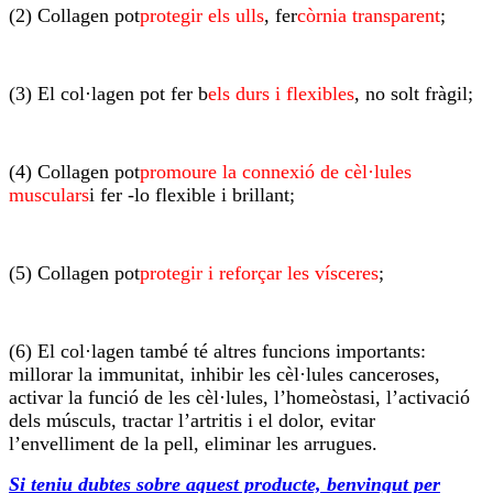
(2) Collagen pot
protegir els ulls
, fer
còrnia transparent
;
(3) El col·lagen pot fer b
els durs i flexibles
, no solt fràgil;
(4) Collagen pot
promoure la connexió de cèl·lules
musculars
i fer -lo flexible i brillant;
(5) Collagen pot
protegir i reforçar les vísceres
;
(6) El col·lagen també té altres funcions importants:
millorar la immunitat, inhibir les cèl·lules canceroses,
activar la funció de les cèl·lules, l’homeòstasi, l’activació
dels músculs, tractar l’artritis i el dolor, evitar
l’envelliment de la pell, eliminar les arrugues.
Si teniu dubtes sobre aquest producte, benvingut per