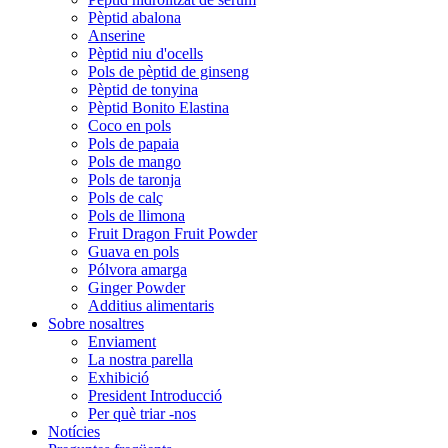
Pèptid abalona
Anserine
Pèptid niu d'ocells
Pols de pèptid de ginseng
Pèptid de tonyina
Pèptid Bonito Elastina
Coco en pols
Pols de papaia
Pols de mango
Pols de taronja
Pols de calç
Pols de llimona
Fruit Dragon Fruit Powder
Guava en pols
Pólvora amarga
Ginger Powder
Additius alimentaris
Sobre nosaltres
Enviament
La nostra parella
Exhibició
President Introducció
Per què triar -nos
Notícies