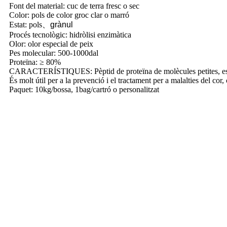
Font del material: cuc de terra fresc o sec
Color: pols de color groc clar o marró
、
Estat: pols
grànul
Procés tecnològic: hidròlisi enzimàtica
Olor: olor especial de peix
Pes molecular: 500-1000dal
Proteïna: ≥ 80%
CARACTERÍSTIQUES: Pèptid de proteïna de molècules petites, es 
És molt útil per a la prevenció i el tractament per a malalties del cor,
Paquet: 10kg/bossa, 1bag/cartró o personalitzat