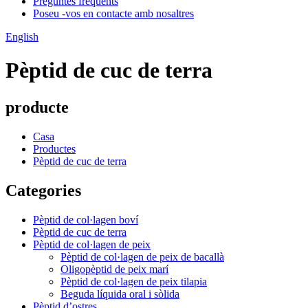
Preguntes freqüents
Poseu -vos en contacte amb nosaltres
English
Pèptid de cuc de terra
producte
Casa
Productes
Pèptid de cuc de terra
Categories
Pèptid de col·lagen boví
Pèptid de cuc de terra
Pèptid de col·lagen de peix
Pèptid de col·lagen de peix de bacallà
Oligopèptid de peix marí
Pèptid de col·lagen de peix tilapia
Beguda líquida oral i sòlida
Pèptid d’ostres