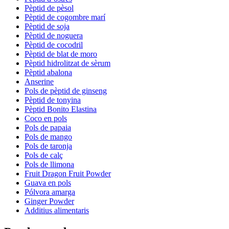
Pèptid de pèsol
Pèptid de cogombre marí
Pèptid de soja
Pèptid de noguera
Pèptid de cocodril
Pèptid de blat de moro
Pèptid hidrolitzat de sèrum
Pèptid abalona
Anserine
Pols de pèptid de ginseng
Pèptid de tonyina
Pèptid Bonito Elastina
Coco en pols
Pols de papaia
Pols de mango
Pols de taronja
Pols de calç
Pols de llimona
Fruit Dragon Fruit Powder
Guava en pols
Pólvora amarga
Ginger Powder
Additius alimentaris