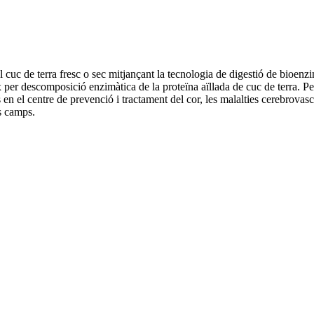
l cuc de terra fresc o sec mitjançant la tecnologia de digestió de bioenz
per descomposició enzimàtica de la proteïna aïllada de cuc de terra. Pe
 en el centre de prevenció i tractament del cor, les malalties cerebrovasc
es camps.