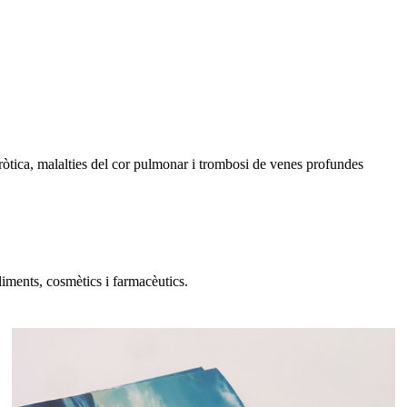
efròtica, malalties del cor pulmonar i trombosi de venes profundes
liments, cosmètics i farmacèutics.