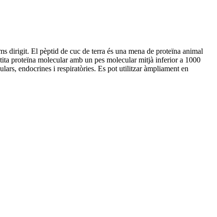
ims dirigit. El pèptid de cuc de terra és una mena de proteïna animal
tita proteïna molecular amb un pes molecular mitjà inferior a 1000
ulars, endocrines i respiratòries. Es pot utilitzar àmpliament en