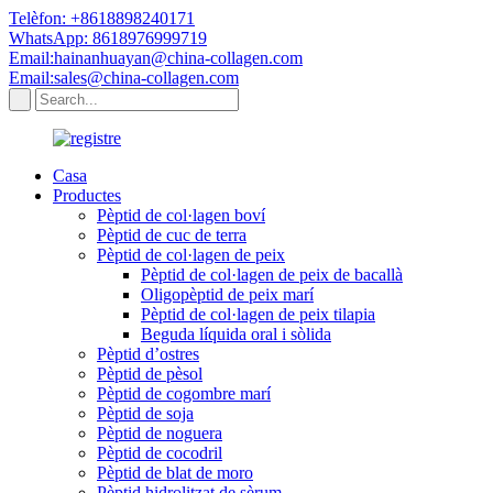
Telèfon: +8618898240171
WhatsApp: 8618976999719
Email:hainanhuayan@china-collagen.com
Email:sales@china-collagen.com
Casa
Productes
Pèptid de col·lagen boví
Pèptid de cuc de terra
Pèptid de col·lagen de peix
Pèptid de col·lagen de peix de bacallà
Oligopèptid de peix marí
Pèptid de col·lagen de peix tilapia
Beguda líquida oral i sòlida
Pèptid d’ostres
Pèptid de pèsol
Pèptid de cogombre marí
Pèptid de soja
Pèptid de noguera
Pèptid de cocodril
Pèptid de blat de moro
Pèptid hidrolitzat de sèrum