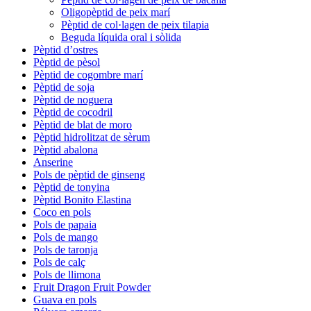
Oligopèptid de peix marí
Pèptid de col·lagen de peix tilapia
Beguda líquida oral i sòlida
Pèptid d’ostres
Pèptid de pèsol
Pèptid de cogombre marí
Pèptid de soja
Pèptid de noguera
Pèptid de cocodril
Pèptid de blat de moro
Pèptid hidrolitzat de sèrum
Pèptid abalona
Anserine
Pols de pèptid de ginseng
Pèptid de tonyina
Pèptid Bonito Elastina
Coco en pols
Pols de papaia
Pols de mango
Pols de taronja
Pols de calç
Pols de llimona
Fruit Dragon Fruit Powder
Guava en pols