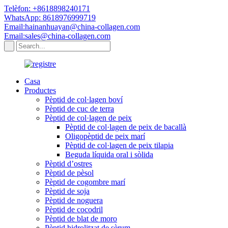
Telèfon: +8618898240171
WhatsApp: 8618976999719
Email:hainanhuayan@china-collagen.com
Email:sales@china-collagen.com
Casa
Productes
Pèptid de col·lagen boví
Pèptid de cuc de terra
Pèptid de col·lagen de peix
Pèptid de col·lagen de peix de bacallà
Oligopèptid de peix marí
Pèptid de col·lagen de peix tilapia
Beguda líquida oral i sòlida
Pèptid d’ostres
Pèptid de pèsol
Pèptid de cogombre marí
Pèptid de soja
Pèptid de noguera
Pèptid de cocodril
Pèptid de blat de moro
Pèptid hidrolitzat de sèrum