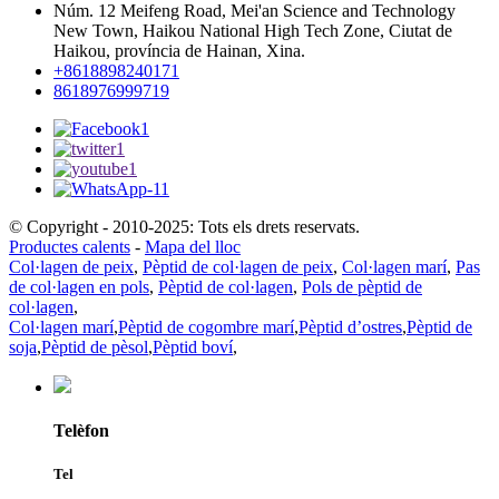
Núm. 12 Meifeng Road, Mei'an Science and Technology
New Town, Haikou National High Tech Zone, Ciutat de
Haikou, província de Hainan, Xina.
+8618898240171
8618976999719
© Copyright - 2010-2025: Tots els drets reservats.
Productes calents
-
Mapa del lloc
Col·lagen de peix
,
Pèptid de col·lagen de peix
,
Col·lagen marí
,
Pas
de col·lagen en pols
,
Pèptid de col·lagen
,
Pols de pèptid de
col·lagen
,
Col·lagen marí
,
Pèptid de cogombre marí
,
Pèptid d’ostres
,
Pèptid de
soja
,
Pèptid de pèsol
,
Pèptid boví
,
Telèfon
Tel