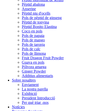
Pèptid abalona
Anserine
Pèptid niu d'ocells
Pols de pèptid de ginseng
Pèptid de tonyina
Pèptid Bonito Elastina
Coco en pols
Pols de papaia
Pols de mango
Pols de taronja
Pols de calç
Pols de llimona
Fruit Dragon Fruit Powder
Guava en pols
Pólvora amarga
Ginger Powder
Additius alimentaris
Sobre nosaltres
Enviament
La nostra parella
Exhibició
President Introducció
Per què triar -nos
Notícies