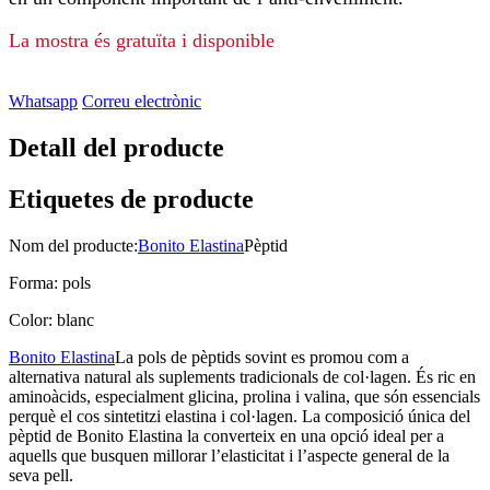
La mostra és gratuïta i disponible
Whatsapp
Correu electrònic
Detall del producte
Etiquetes de producte
Nom del producte:
Bonito Elastina
Pèptid
Forma: pols
Color: blanc
Bonito Elastina
La pols de pèptids sovint es promou com a
alternativa natural als suplements tradicionals de col·lagen. És ric en
aminoàcids, especialment glicina, prolina i valina, que són essencials
perquè el cos sintetitzi elastina i col·lagen. La composició única del
pèptid de Bonito Elastina la converteix en una opció ideal per a
aquells que busquen millorar l’elasticitat i l’aspecte general de la
seva pell.