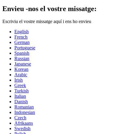
Envieu -nos el vostre missatge:
Escriviu el vostre missatge aquí i ens ho envieu
English
French
German
Portuguese
Spanish
Russian
Japanese
Korean
Arabic
Irish
Greek
Turkish
Italian
Danish
Romanian
Indonesian
Czech
Afrikaans
Swedish
Polish