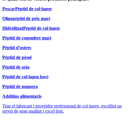
Pescar
Pèptid de col·lagen
Oligopèptid de peix marí
Hidrolitzat
Pèptid de col·lagen
Pèptid de cogombre marí
Pèptid d’ostres
Pèptid de pèsol
Pèptid de soja
Pèptid de col·lagen boví
Pèptid de noguera
Additius alimentaris
Triar el fabricant i proveïdor professional de col·lagen, escollint un
servei de gran qualitat i excel·lent.