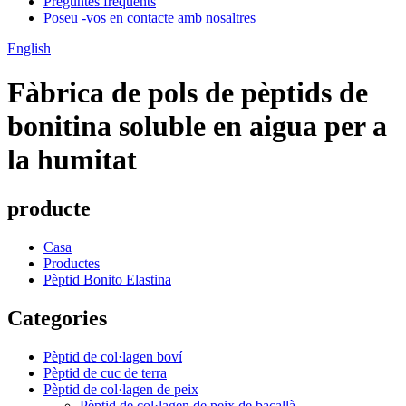
Preguntes freqüents
Poseu -vos en contacte amb nosaltres
English
Fàbrica de pols de pèptids de
bonitina soluble en aigua per a
la humitat
producte
Casa
Productes
Pèptid Bonito Elastina
Categories
Pèptid de col·lagen boví
Pèptid de cuc de terra
Pèptid de col·lagen de peix
Pèptid de col·lagen de peix de bacallà