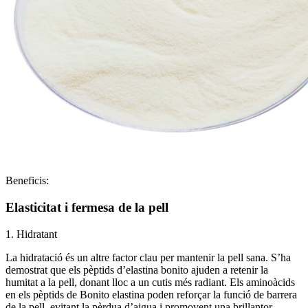
Beneficis:
Elasticitat i fermesa de la pell
1. Hidratant
La hidratació és un altre factor clau per mantenir la pell sana. S’ha
demostrat que els pèptids d’elastina bonito ajuden a retenir la
humitat a la pell, donant lloc a un cutis més radiant. Els aminoàcids
en els pèptids de Bonito elastina poden reforçar la funció de barrera
de la pell, evitant la pèrdua d’aigua i promovent una brillantor