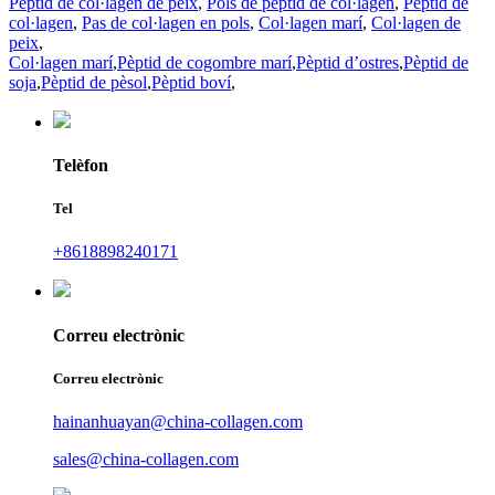
Pèptid de col·lagen de peix
,
Pols de pèptid de col·lagen
,
Pèptid de
col·lagen
,
Pas de col·lagen en pols
,
Col·lagen marí
,
Col·lagen de
peix
,
Col·lagen marí
,
Pèptid de cogombre marí
,
Pèptid d’ostres
,
Pèptid de
soja
,
Pèptid de pèsol
,
Pèptid boví
,
Telèfon
Tel
+8618898240171
Correu electrònic
Correu electrònic
hainanhuayan@china-collagen.com
sales@china-collagen.com