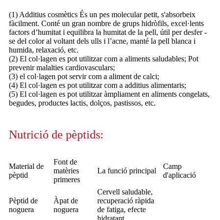
(1) Additius cosmètics És un pes molecular petit, s'absorbeix
fàcilment. Conté un gran nombre de grups hidròfils, excel·lents
factors d’humitat i equilibra la humitat de la pell, útil per desfer -
se del color al voltant dels ulls i l’acne, manté la pell blanca i
humida, relaxació, etc.
(2) El col·lagen es pot utilitzar com a aliments saludables; Pot
prevenir malalties cardiovasculars;
(3) el col·lagen pot servir com a aliment de calci;
(4) El col·lagen es pot utilitzar com a additius alimentaris;
(5) El col·lagen es pot utilitzar àmpliament en aliments congelats,
begudes, productes lactis, dolços, pastissos, etc.
Nutrició de pèptids:
Font de
Material de
Camp
matèries
La funció principal
pèptid
d'aplicació
primeres
Cervell saludable,
Pèptid de
Àpat de
recuperació ràpida
noguera
noguera
de fatiga, efecte
hidratant