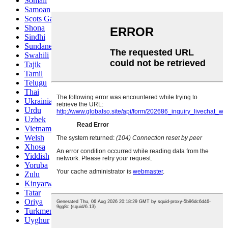
Somali
Samoan
Scots Gaelic
Shona
Sindhi
Sundanese
Swahili
Tajik
Tamil
Telugu
Thai
Ukrainian
Urdu
Uzbek
Vietnamese
Welsh
Xhosa
Yiddish
Yoruba
Zulu
Kinyarwanda
Tatar
Oriya
Turkmen
Uyghur