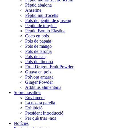
Pèptid abalona
Anserine
Pèptid niu d'ocells
Pols de pèptid de ginseng
Pèptid de tonyina
Pèptid Bonito Elastina
Coco en pols
Pols de papaia
Pols de mango
Pols de taronja
Pols de calç
Pols de llimona
Fruit Dragon Fruit Powder
Guava en pols
Pólvora amarga
Ginger Powder
Additius alimentaris
Sobre nosaltres
Enviament
La nostra parella
Exhibició
President Introducció
Per què triar -nos
Notícies