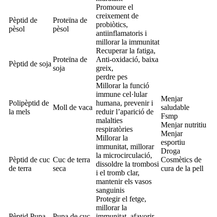
Promoure el
creixement de
Pèptid de
Proteïna de
probiòtics,
pèsol
pèsol
antiinflamatoris i
millorar la immunitat
Recuperar la fatiga,
Proteïna de
Anti-oxidació, baixa
Pèptid de soja
soja
greix,
perdre pes
Millorar la funció
immune cel·lular
Menjar
Polipèptid de
humana, prevenir i
Moll de vaca
saludable
la mels
reduir l’aparició de
Fsmp
malalties
Menjar nutritiu
respiratòries
Menjar
Millorar la
esportiu
immunitat, millorar
Droga
la microcirculació,
Pèptid de cuc
Cuc de terra
Cosmètics de
dissoldre la trombosi
de terra
seca
cura de la pell
i el tromb clar,
mantenir els vasos
sanguinis
Protegir el fetge,
millorar la
Pèptid Pupa
Pupa de cuc
immunitat, afavorir