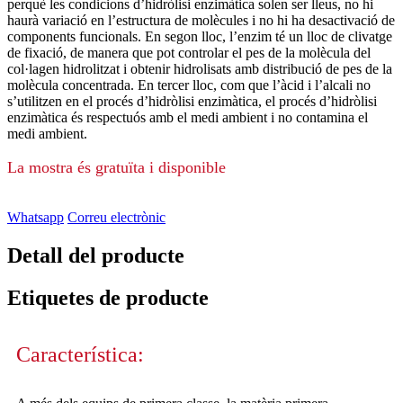
perquè les condicions d’hidròlisi enzimàtica solen ser lleus, no hi
haurà variació en l’estructura de molècules i no hi ha desactivació de
components funcionals. En segon lloc, l’enzim té un lloc de clivatge
de fixació, de manera que pot controlar el pes de la molècula del
col·lagen hidrolitzat i obtenir hidrolisats amb distribució de pes de la
molècula concentrada. En tercer lloc, com que l’àcid i l’alcali no
s’utilitzen en el procés d’hidròlisi enzimàtica, el procés d’hidròlisi
enzimàtica és respectuós amb el medi ambient i no contamina el
medi ambient.
La mostra és gratuïta i disponible
Whatsapp
Correu electrònic
Detall del producte
Etiquetes de producte
Característica: