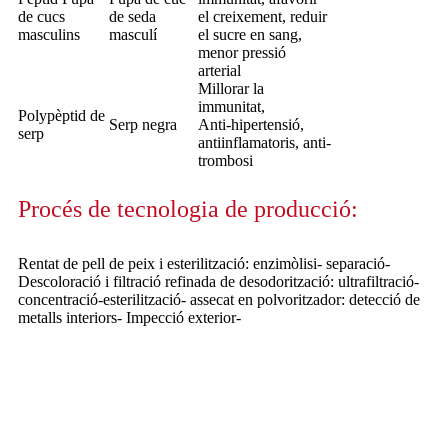
de cucs
de seda
el creixement, reduir
masculins
masculí
el sucre en sang,
menor pressió
arterial
Millorar la
immunitat,
Polypèptid de
Serp negra
Anti-hipertensió,
serp
antiinflamatoris, anti-
trombosi
Procés de tecnologia de producció:
Rentat de pell de peix i esterilització: enzimòlisi- separació-
Descoloració i filtració refinada de desodorització: ultrafiltració-
concentració-esterilització- assecat en polvoritzador: detecció de
metalls interiors- Impecció exterior-