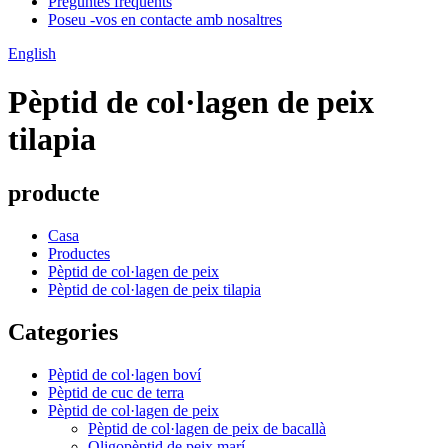
Preguntes freqüents
Poseu -vos en contacte amb nosaltres
English
Pèptid de col·lagen de peix
tilapia
producte
Casa
Productes
Pèptid de col·lagen de peix
Pèptid de col·lagen de peix tilapia
Categories
Pèptid de col·lagen boví
Pèptid de cuc de terra
Pèptid de col·lagen de peix
Pèptid de col·lagen de peix de bacallà
Oligopèptid de peix marí