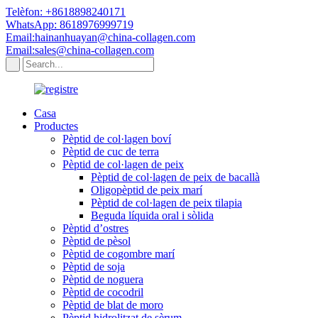
Telèfon: +8618898240171
WhatsApp: 8618976999719
Email:hainanhuayan@china-collagen.com
Email:sales@china-collagen.com
Casa
Productes
Pèptid de col·lagen boví
Pèptid de cuc de terra
Pèptid de col·lagen de peix
Pèptid de col·lagen de peix de bacallà
Oligopèptid de peix marí
Pèptid de col·lagen de peix tilapia
Beguda líquida oral i sòlida
Pèptid d’ostres
Pèptid de pèsol
Pèptid de cogombre marí
Pèptid de soja
Pèptid de noguera
Pèptid de cocodril
Pèptid de blat de moro
Pèptid hidrolitzat de sèrum