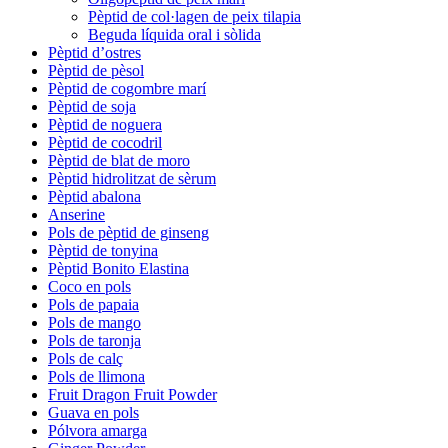
Pèptid de col·lagen de peix tilapia
Beguda líquida oral i sòlida
Pèptid d’ostres
Pèptid de pèsol
Pèptid de cogombre marí
Pèptid de soja
Pèptid de noguera
Pèptid de cocodril
Pèptid de blat de moro
Pèptid hidrolitzat de sèrum
Pèptid abalona
Anserine
Pols de pèptid de ginseng
Pèptid de tonyina
Pèptid Bonito Elastina
Coco en pols
Pols de papaia
Pols de mango
Pols de taronja
Pols de calç
Pols de llimona
Fruit Dragon Fruit Powder
Guava en pols
Pólvora amarga