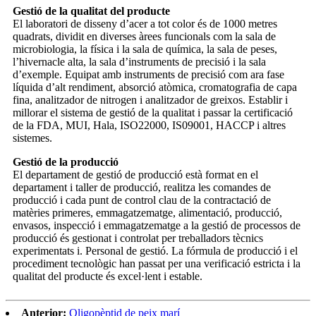
Gestió de la qualitat del producte
El laboratori de disseny d’acer a tot color és de 1000 metres
quadrats, dividit en diverses àrees funcionals com la sala de
microbiologia, la física i la sala de química, la sala de peses,
l’hivernacle alta, la sala d’instruments de precisió i la sala
d’exemple. Equipat amb instruments de precisió com ara fase
líquida d’alt rendiment, absorció atòmica, cromatografia de capa
fina, analitzador de nitrogen i analitzador de greixos. Establir i
millorar el sistema de gestió de la qualitat i passar la certificació
de la FDA, MUI, Hala, ISO22000, IS09001, HACCP i altres
sistemes.
Gestió de la producció
El departament de gestió de producció està format en el
departament i taller de producció, realitza les comandes de
producció i cada punt de control clau de la contractació de
matèries primeres, emmagatzematge, alimentació, producció,
envasos, inspecció i emmagatzematge a la gestió de processos de
producció és gestionat i controlat per treballadors tècnics
experimentats i. Personal de gestió. La fórmula de producció i el
procediment tecnològic han passat per una verificació estricta i la
qualitat del producte és excel·lent i estable.
Anterior:
Oligopèptid de peix marí