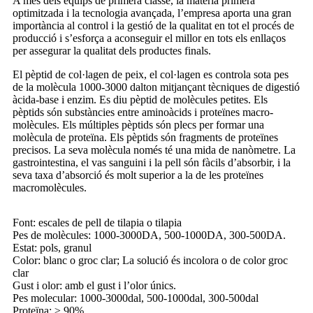
A més dels equips de primera classe, la matèria primera
optimitzada i la tecnologia avançada, l’empresa aporta una gran
importància al control i la gestió de la qualitat en tot el procés de
producció i s’esforça a aconseguir el millor en tots els enllaços
per assegurar la qualitat dels productes finals.
El pèptid de col·lagen de peix, el col·lagen es controla sota pes
de la molècula 1000-3000 dalton mitjançant tècniques de digestió
àcida-base i enzim. Es diu pèptid de molècules petites. Els
pèptids són substàncies entre aminoàcids i proteïnes macro-
molècules. Els múltiples pèptids són plecs per formar una
molècula de proteïna. Els pèptids són fragments de proteïnes
precisos. La seva molècula només té una mida de nanòmetre. La
gastrointestina, el vas sanguini i la pell són fàcils d’absorbir, i la
seva taxa d’absorció és molt superior a la de les proteïnes
macromolècules.
Font: escales de pell de tilapia o tilapia
Pes de molècules: 1000-3000DA, 500-1000DA, 300-500DA.
Estat: pols, granul
Color: blanc o groc clar; La solució és incolora o de color groc
clar
Gust i olor: amb el gust i l’olor únics.
Pes molecular: 1000-3000dal, 500-1000dal, 300-500dal
Proteïna: ≥ 90%