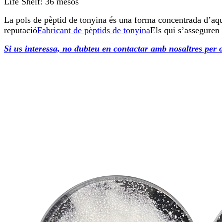
Life Shelf: 36 mesos
La pols de pèptid de tonyina és una forma concentrada d’aque
reputació
Fabricant de pèptids de tonyina
Els qui s’asseguren 
Si us interessa, no dubteu en contactar amb nosaltres per o