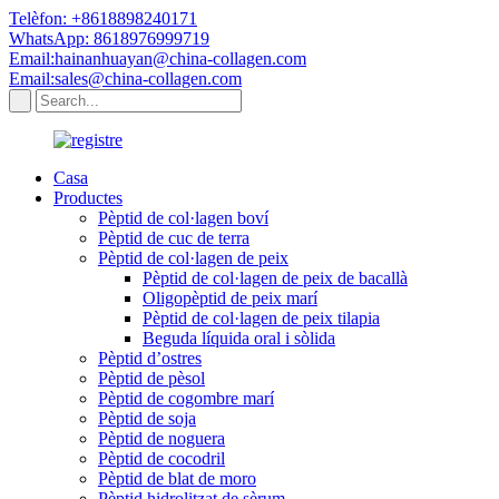
Telèfon: +8618898240171
WhatsApp: 8618976999719
Email:hainanhuayan@china-collagen.com
Email:sales@china-collagen.com
Casa
Productes
Pèptid de col·lagen boví
Pèptid de cuc de terra
Pèptid de col·lagen de peix
Pèptid de col·lagen de peix de bacallà
Oligopèptid de peix marí
Pèptid de col·lagen de peix tilapia
Beguda líquida oral i sòlida
Pèptid d’ostres
Pèptid de pèsol
Pèptid de cogombre marí
Pèptid de soja
Pèptid de noguera
Pèptid de cocodril
Pèptid de blat de moro
Pèptid hidrolitzat de sèrum