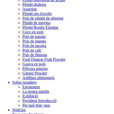
Pèptid abalona
Anserine
Pèptid niu d'ocells
Pols de pèptid de ginseng
Pèptid de tonyina
Pèptid Bonito Elastina
Coco en pols
Pols de papaia
Pols de mango
Pols de taronja
Pols de calç
Pols de llimona
Fruit Dragon Fruit Powder
Guava en pols
Pólvora amarga
Ginger Powder
Additius alimentaris
Sobre nosaltres
Enviament
La nostra parella
Exhibició
President Introducció
Per què triar -nos
Notícies