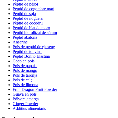
Pèptid de pèsol
Pèptid de cogombre marí
Pèptid de soja
Pèptid de noguera
Pèptid de cocodril
Pèptid de blat de moro
Pèptid hidrolitzat de sèrum
Pèptid abalona
Anserine
Pols de pèptid de ginseng
Pèptid de tonyina
Pèptid Bonito Elastina
Coco en pols
Pols de papaia
Pols de mango
Pols de taronja
Pols de calç
Pols de llimona
Fruit Dragon Fruit Powder
Guava en pols
Pólvora amarga
Ginger Powder
Additius alimentaris