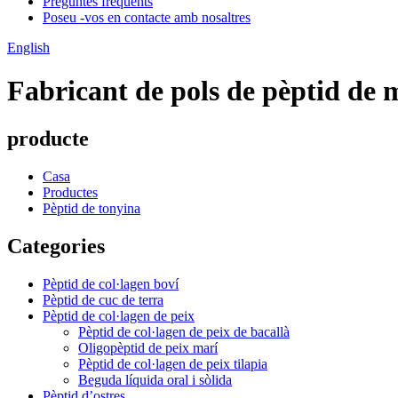
Preguntes freqüents
Poseu -vos en contacte amb nosaltres
English
Fabricant de pols de pèptid de 
producte
Casa
Productes
Pèptid de tonyina
Categories
Pèptid de col·lagen boví
Pèptid de cuc de terra
Pèptid de col·lagen de peix
Pèptid de col·lagen de peix de bacallà
Oligopèptid de peix marí
Pèptid de col·lagen de peix tilapia
Beguda líquida oral i sòlida
Pèptid d’ostres