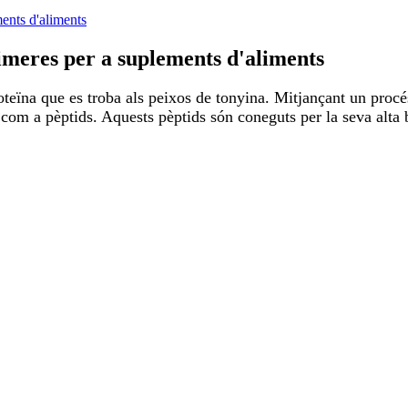
imeres per a suplements d'aliments
teïna que es troba als peixos de tonyina. Mitjançant un procés
om a pèptids. Aquests pèptids són coneguts per la seva alta b