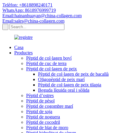
Telèfon: +8618898240171
WhatsApp: 8618976999719
Email:hainanhuayan@china-collagen.com
Email:sales@china-collagen.com
Casa
Productes
Pèptid de col·lagen boví
Pèptid de cuc de terra
Pèptid de col·lagen de peix
Pèptid de col·lagen de peix de bacallà
Oligopèptid de peix marí
Pèptid de col·lagen de peix tilapia
Beguda líquida oral i sòlida
Pèptid d’ostres
Pèptid de pèsol
Pèptid de cogombre marí
Pèptid de soja
Pèptid de noguera
Pèptid de cocodril
Pèptid de blat de moro
Pèptid hidrolitzat de sèrum