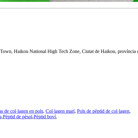
own, Haikou National High Tech Zone, Ciutat de Haikou, província 
as de col·lagen en pols
,
Col·lagen marí
,
Pols de pèptid de col·lagen
,
a
,
Pèptid de pèsol
,
Pèptid boví
,