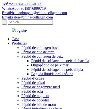
Telèfon: +8618898240171
WhatsApp: 8618976999719
Email:hainanhuayan@china-collagen.com
Email:sales@china-collagen.com
Casa
Productes
Pèptid de col·lagen boví
Pèptid de cuc de terra
Pèptid de col·lagen de peix
Pèptid de col·lagen de peix de bacallà
Oligopèptid de peix marí
Pèptid de col·lagen de peix tilapia
Beguda líquida oral i sòlida
Pèptid d’ostres
Pèptid de pèsol
Pèptid de cogombre marí
Pèptid de soja
Pèptid de noguera
Pèptid de cocodril
Pèptid de blat de moro
Pèptid hidrolitzat de sèrum