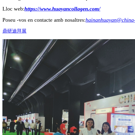
Lloc web:
https://www.huayancollagen.com/
Poseu -vos en contacte amb nosaltres:
hainanhuayan@china-
鼎研迪拜展