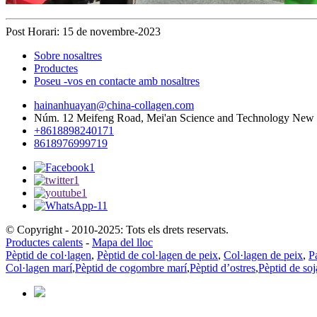
Post Horari: 15 de novembre-2023
Sobre nosaltres
Productes
Poseu -vos en contacte amb nosaltres
hainanhuayan@china-collagen.com
Núm. 12 Meifeng Road, Mei'an Science and Technology New T
+8618898240171
8618976999719
© Copyright - 2010-2025: Tots els drets reservats.
Productes calents
-
Mapa del lloc
Pèptid de col·lagen
,
Pèptid de col·lagen de peix
,
Col·lagen de peix
,
P
Col·lagen marí
,
Pèptid de cogombre marí
,
Pèptid d’ostres
,
Pèptid de soj