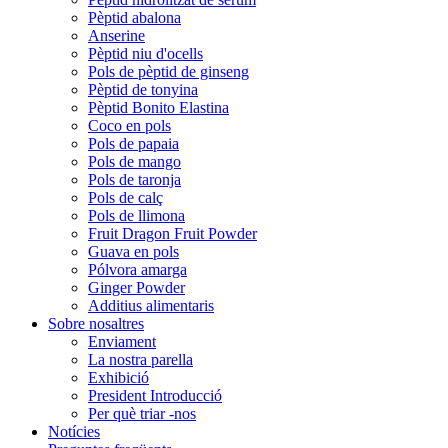
Pèptid abalona
Anserine
Pèptid niu d'ocells
Pols de pèptid de ginseng
Pèptid de tonyina
Pèptid Bonito Elastina
Coco en pols
Pols de papaia
Pols de mango
Pols de taronja
Pols de calç
Pols de llimona
Fruit Dragon Fruit Powder
Guava en pols
Pólvora amarga
Ginger Powder
Additius alimentaris
Sobre nosaltres
Enviament
La nostra parella
Exhibició
President Introducció
Per què triar -nos
Notícies